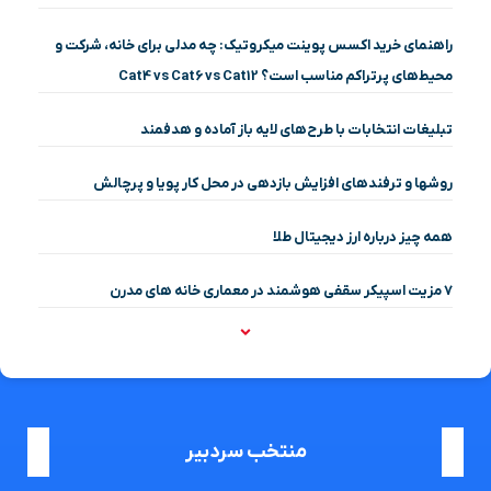
راهنمای خرید اکسس پوینت میکروتیک: چه مدلی برای خانه، شرکت و
محیط‌های پرتراکم مناسب است؟ Cat4 vs Cat6 vs Cat12
تبلیغات انتخابات با طرح‌های لایه باز آماده و هدفمند
روشها و ترفندهای افزایش بازدهی در محل کار پویا و پرچالش
همه چیز درباره ارز دیجیتال طلا
۷ مزیت اسپیکر سقفی هوشمند در معماری خانه‌ های مدرن
منتخب سردبیر