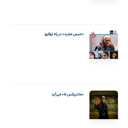
«حبس مجرد» در راه توکیو
«ماتریکس ۵» می‌آید