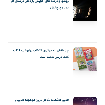
روشها و ترفندهای افزایش بازدهی در محل کار
پویا و پرچالش
چرا دانش لند بهترین انتخاب برای خرید کتاب
کمک درسی ششم است
لالایی عاشقانه / کامل ترین مجموعه لالایی با