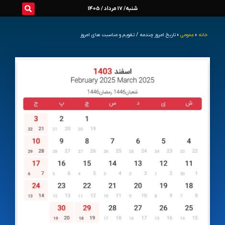
رش
شنبه/ 17 مرداد / 1405
ه
خانه
»
عمومی
»
تاریخ امروز چندمه / تقویم و مناسبت های امروز
حتوا