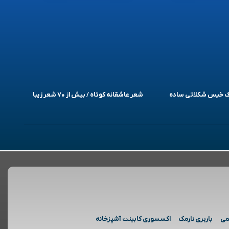
یک خیس شکلاتی ساده
شعر عاشقانه کوتاه / بیش از ۷۰ شعر زیبا
می
باربری نارمک
اکسسوری کابینت آشپزخانه