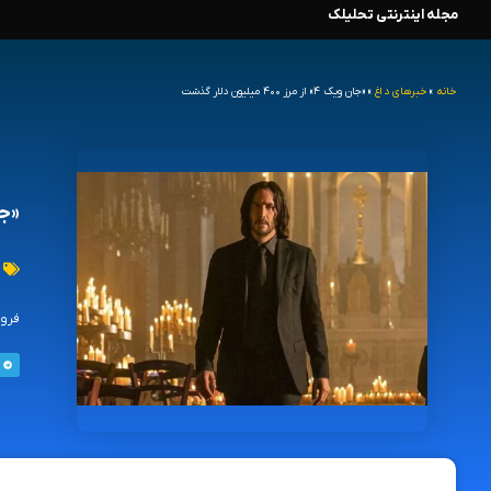
مجله اینترنتی تحلیلک
رش
ه
خانه
»
خبرهای داغ
»
«جان ویک ۴» از مرز ۴۰۰ میلیون دلار گذشت
حتوا
«جان ویک ۴
فروش ف