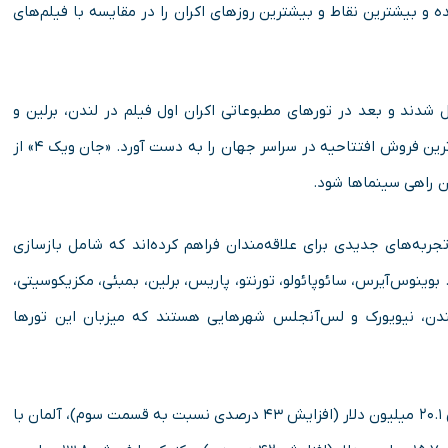
 جهانی نمایش داده شده و بیشترین نقاط و بیشترین روزهای اکران را در مقایسه با فیلم‌های
 شدند و بعد در تورهای مطبوعاتی اکران اول فیلم در لندن، برلین و
پاریس حضور یافتند. همه این تلاش‌ها موجب شد تا فیلم بالاترین فروش افتتاحیه در سراسر جهان را به دست آورد. «جان ویک ۴» از
ن راهی سینماها شود.
به‌های جدیدی برای علاقه‌مندان فراهم کرده‌اند که شامل بازسازی
دها و موضوع‌های داغ فیلم در ۲۰ کشور است. بوینوس‌آیرس، سائوپائولو، تورنتو، پاریس، برلین، بمبئی، مکزیکوسیتی،
 لندن، نیویورک و لس‌آنجلس شهرهایی هستند که میزبان این تورها
۵ بازار پرفروش این فیلم در سطح جهان شامل بریتانیا با فروش ۲۰.۱ میلیون دلار (افزایش ۴۳ درصدی نسبت به قسمت سوم)، آلمان با