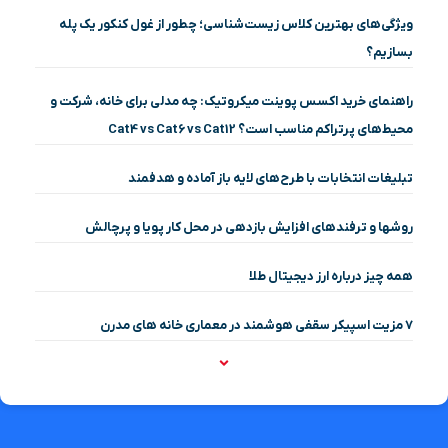
ویژگی‌های بهترین کلاس زیست‌شناسی؛ چطور از غول کنکور یک پله
بسازیم؟
راهنمای خرید اکسس پوینت میکروتیک: چه مدلی برای خانه، شرکت و
محیط‌های پرتراکم مناسب است؟ Cat4 vs Cat6 vs Cat12
تبلیغات انتخابات با طرح‌های لایه باز آماده و هدفمند
روشها و ترفندهای افزایش بازدهی در محل کار پویا و پرچالش
همه چیز درباره ارز دیجیتال طلا
۷ مزیت اسپیکر سقفی هوشمند در معماری خانه‌ های مدرن