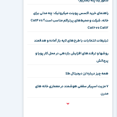
کنکور یک پله بسازیم؟
راهنمای خرید اکسس پوینت میکروتیک: چه مدلی برای
خانه، شرکت و محیط‌های پرتراکم مناسب است؟ Cat4 vs
Cat6 vs Cat12
تبلیغات انتخابات با طرح‌های لایه باز آماده و هدفمند
روشها و ترفندهای افزایش بازدهی در محل کار پویا و
پرچالش
همه چیز درباره ارز دیجیتال طلا
۷ مزیت اسپیکر سقفی هوشمند در معماری خانه‌ های
مدرن