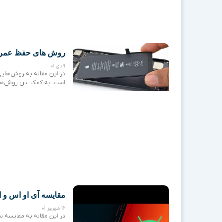
روش های حفظ عمر ب
9 دی 01
در این مقاله به روش‌های
است. به کمک این روش‌ها ق
مقایسه آی او اس و اندروید /
16 شهریور 01