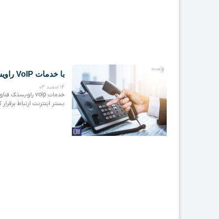
با خدمات VoIP راویستک، تماس‌های تجاری خود را به سطح جدیدی ببرید!
14 اسفند 03
خدمات voip راوی
بستر اینترنت ارتباط برقرار