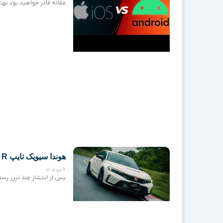
مقاله قادر خواهید بود به
هوندا سیویک تایپ R قدرتمندترین محصول برند ژاپنی
2 مرداد 01
پس از انتشار چند تیزر رسمی و تص