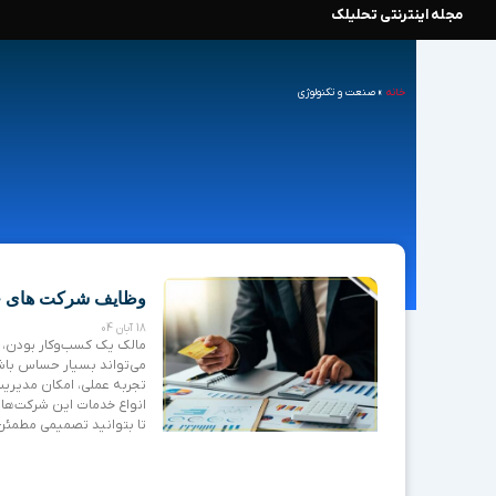
مجله اینترنتی تحلیلک
رش
ه
خانه
»
صنعت و تکنولوژی
حتوا
e
وظایف شرکت های خ
18 آبان 04
مالک یک کسب‌وکار بودن، ب
می‌تواند بسیار حساس باش
تجربه عملی، امکان مدیریت 
انواع خدمات این شرکت‌ها،
تا بتوانید تصمیمی مطمئن 