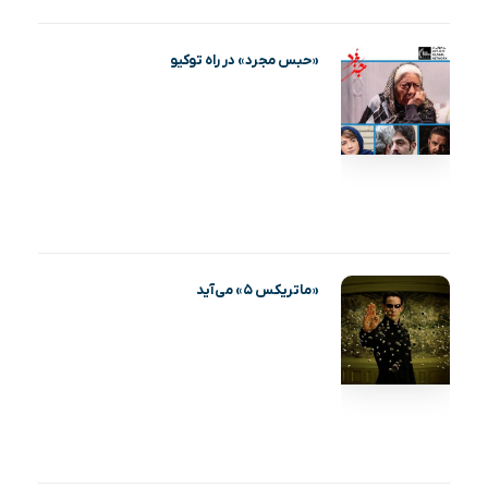
«حبس مجرد» در راه توکیو
«ماتریکس ۵» می‌آید