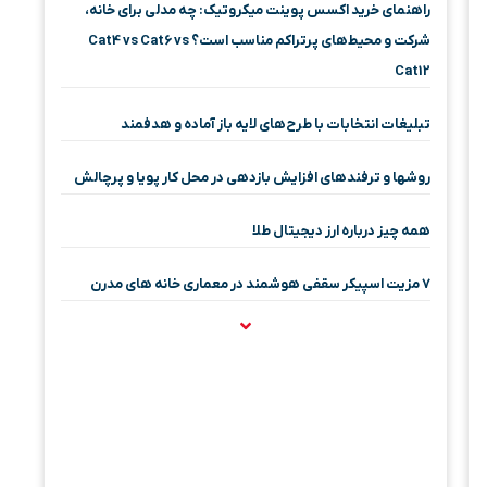
راهنمای خرید اکسس پوینت میکروتیک: چه مدلی برای خانه،
شرکت و محیط‌های پرتراکم مناسب است؟ Cat4 vs Cat6 vs
Cat12
تبلیغات انتخابات با طرح‌های لایه باز آماده و هدفمند
روشها و ترفندهای افزایش بازدهی در محل کار پویا و پرچالش
همه چیز درباره ارز دیجیتال طلا
۷ مزیت اسپیکر سقفی هوشمند در معماری خانه‌ های مدرن