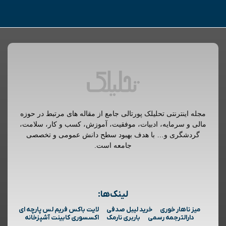
مجله اینترنتی تحلیلک پورتالی جامع از مقاله های مرتبط در حوزه
مالی و سرمایه، ادبیات، موفقیت، آموزش، کسب و کار، سلامت،
گردشگری و… با هدف بهبود سطح دانش عمومی و تخصصی
جامعه است.
لینک‌ها:
میز ناهار خوری
خرید لیبل صدفی
لایت باکس فریم لس پارچه ای
دارالترجمه رسمی
باربری نارمک
اکسسوری کابینت آشپزخانه