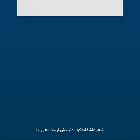
شعر عاشقانه کوتاه / بیش از ۷۰ شعر زیبا