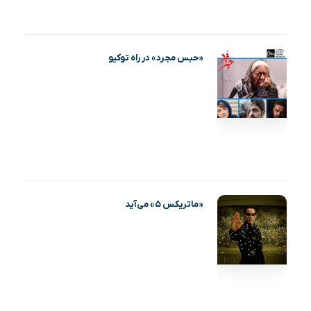
«حبس مجرد» در راه توکیو
«ماتریکس ۵» می‌آید