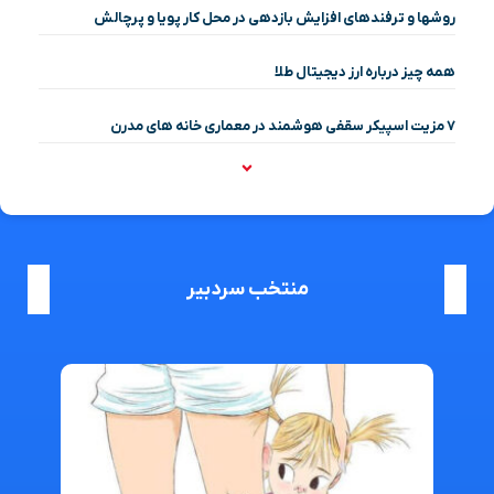
روشها و ترفندهای افزایش بازدهی در محل کار پویا و پرچالش
همه چیز درباره ارز دیجیتال طلا
۷ مزیت اسپیکر سقفی هوشمند در معماری خانه‌ های مدرن
منتخب سردبیر