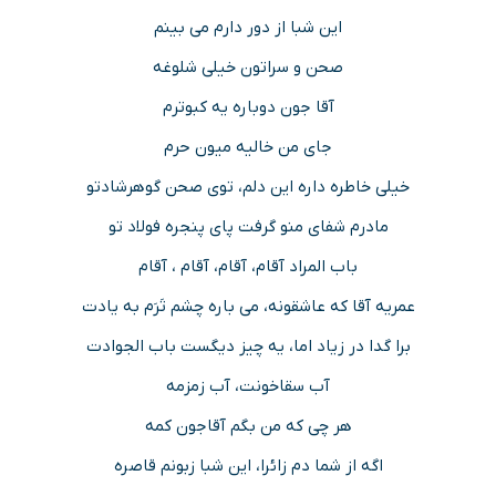
این شبا از دور دارم می بینم
صحن و سراتون خیلی شلوغه
آقا جون دوباره یه کبوترم
جای من خالیه میون حرم
خیلی خاطره داره این دلم، توی صحن گوهرشادتو
مادرم شفای منو گرفت پای پنجره فولاد تو
باب المراد آقام، آقام، آقام ، آقام
عمریه آقا که عاشقونه، می باره چشم تَرَم به یادت
برا گدا در زیاد اما، یه چیز دیگست باب الجوادت
آب سقاخونت، آب زمزمه
هر چی که من بگم آقاجون کمه
اگه از شما دم زائرا، این شبا زبونم قاصره