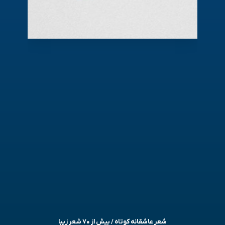
شعر عاشقانه کوتاه / بیش از ۷۰ شعر زیبا