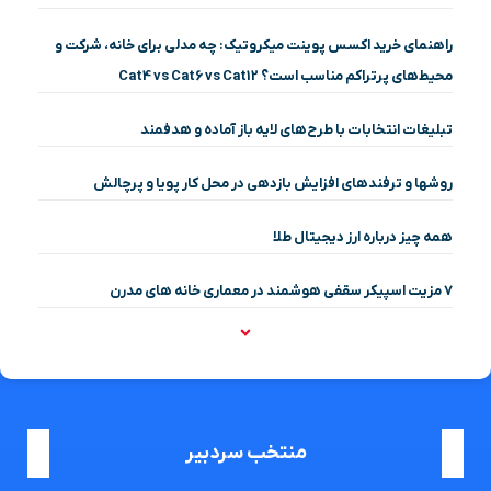
راهنمای خرید اکسس پوینت میکروتیک: چه مدلی برای خانه، شرکت و
محیط‌های پرتراکم مناسب است؟ Cat4 vs Cat6 vs Cat12
تبلیغات انتخابات با طرح‌های لایه باز آماده و هدفمند
روشها و ترفندهای افزایش بازدهی در محل کار پویا و پرچالش
همه چیز درباره ارز دیجیتال طلا
۷ مزیت اسپیکر سقفی هوشمند در معماری خانه‌ های مدرن
منتخب سردبیر