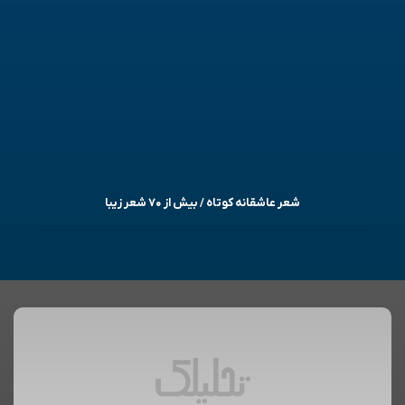
شعر عاشقانه کوتاه / بیش از ۷۰ شعر زیبا