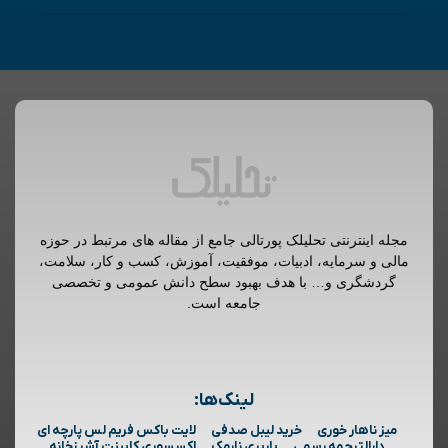
مجله اینترنتی تحلیلک پورتالی جامع از مقاله های مرتبط در حوزه
مالی و سرمایه، ادبیات، موفقیت، آموزش، کسب و کار، سلامت،
گردشگری و… با هدف بهبود سطح دانش عمومی و تخصصی
جامعه است.
لینک‌ها:
میز ناهار خوری
خرید لیبل صدفی
لایت باکس فریم لس پارچه ای
دارالترجمه رسمی
باربری نارمک
اکسسوری کابینت آشپزخانه