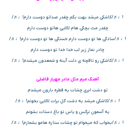
!♩♬/کاشکی میشد بهت بگم چقدر صداتو دوست دارم!♩♬/
چقدر مث بچگی هام لالایی هاتو دوست دارم
!♩♬/سادگی ها تو دوست دارم خستگی ها تو دوست دارم!♩♬/
چادر نماز زیر لب خدا خدا تو دوست دارم
!♩♬/کاشکی رو تاقچه ی دلت آینه و شمعدون میشدم!♩♬/
آهنگ میم مثل مادر مهیار فاضلی
تو دشت ابری چشات یه قطره بارون میشدم
!♩♬/کاشکی میشد یه دشت گل برات لالایی بخونم!♩♬/
یه آسمون نرگس و یاس تو باغ دستات بشونم
!♩♬/بخواب که میخوام تو چشات ستاره هامو بشمارم!♩♬/