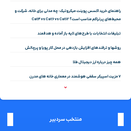
راهنمای خرید اکسس پوینت میکروتیک: چه مدلی برای خانه، شرکت و
محیط‌های پرتراکم مناسب است؟ Cat4 vs Cat6 vs Cat12
تبلیغات انتخابات با طرح‌های لایه باز آماده و هدفمند
روشها و ترفندهای افزایش بازدهی در محل کار پویا و پرچالش
همه چیز درباره ارز دیجیتال طلا
۷ مزیت اسپیکر سقفی هوشمند در معماری خانه‌ های مدرن
منتخب سردبیر