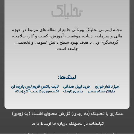
مجله اینترنتی تحلیلک پورتالی جامع از مقاله های مرتبط در حوزه
مالی و سرمایه، ادبیات، موفقیت، آموزش، کسب و کار، سلامت،
گردشگری و… با هدف بهبود سطح دانش عمومی و تخصصی
جامعه است.
لینک‌ها:
میز ناهار خوری
خرید لیبل صدفی
لایت باکس فریم لس پارچه ای
دارالترجمه رسمی
باربری نارمک
اکسسوری کابینت آشپزخانه
همکاری با تحلیلک (به زودی)
گزارش محتوای اشتباه (به زودی)
تبلیغات در تحلیلک
درباره ما
ارتباط با ما