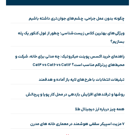
چگونه بدون عمل جراحی، چشم‌های جوان‌تری داشته باشیم
ویژگی‌های بهترین کلاس زیست‌شناسی؛ چطور از غول کنکور یک پله
بسازیم؟
راهنمای خرید اکسس پوینت میکروتیک: چه مدلی برای خانه، شرکت و
محیط‌های پرتراکم مناسب است؟ Cat4 vs Cat6 vs Cat12
تبلیغات انتخابات با طرح‌های لایه باز آماده و هدفمند
روشها و ترفندهای افزایش بازدهی در محل کار پویا و پرچالش
همه چیز درباره ارز دیجیتال طلا
۷ مزیت اسپیکر سقفی هوشمند در معماری خانه‌ های مدرن