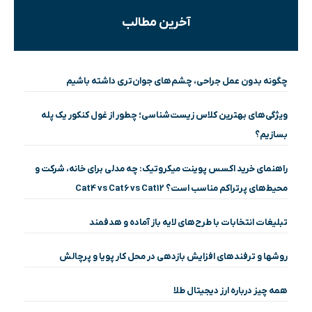
آخرین مطالب
چگونه بدون عمل جراحی، چشم‌های جوان‌تری داشته باشیم
ویژگی‌های بهترین کلاس زیست‌شناسی؛ چطور از غول کنکور یک پله
بسازیم؟
راهنمای خرید اکسس پوینت میکروتیک: چه مدلی برای خانه، شرکت و
محیط‌های پرتراکم مناسب است؟ Cat4 vs Cat6 vs Cat12
تبلیغات انتخابات با طرح‌های لایه باز آماده و هدفمند
روشها و ترفندهای افزایش بازدهی در محل کار پویا و پرچالش
همه چیز درباره ارز دیجیتال طلا