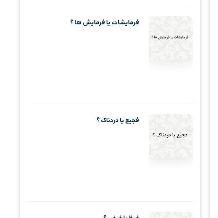
فرمایشات یا فرمایش ها ؟
فجیع یا دردناک ؟