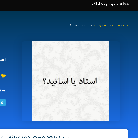
مجله اینترنتی تحلیلک
رش
ه
خانه
»
ادبیات
»
غلط ننویسیم
»
استاد یا اساتید ؟
حتوا
است
بیای
بیایید با هم درست نوشتن را تمرین کن