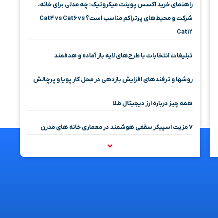
راهنمای خرید اکسس پوینت میکروتیک: چه مدلی برای خانه،
شرکت و محیط‌های پرتراکم مناسب است؟ Cat4 vs Cat6 vs
Cat12
تبلیغات انتخابات با طرح‌های لایه باز آماده و هدفمند
روشها و ترفندهای افزایش بازدهی در محل کار پویا و پرچالش
همه چیز درباره ارز دیجیتال طلا
۷ مزیت اسپیکر سقفی هوشمند در معماری خانه‌ های مدرن