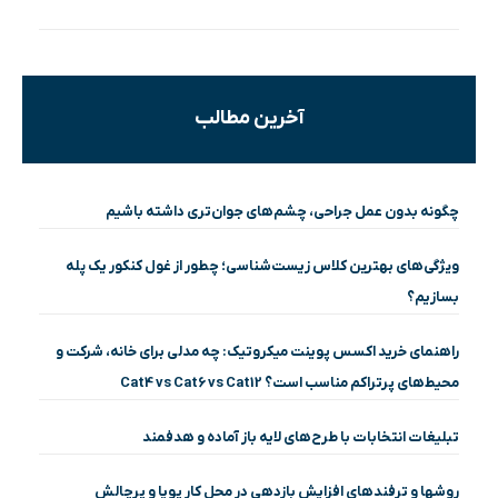
آخرین مطالب
چگونه بدون عمل جراحی، چشم‌های جوان‌تری داشته باشیم
ویژگی‌های بهترین کلاس زیست‌شناسی؛ چطور از غول کنکور یک پله
بسازیم؟
راهنمای خرید اکسس پوینت میکروتیک: چه مدلی برای خانه، شرکت و
محیط‌های پرتراکم مناسب است؟ Cat4 vs Cat6 vs Cat12
تبلیغات انتخابات با طرح‌های لایه باز آماده و هدفمند
روشها و ترفندهای افزایش بازدهی در محل کار پویا و پرچالش