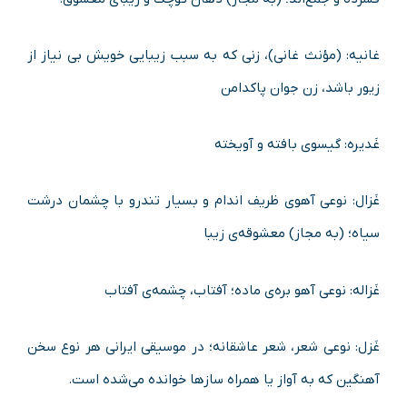
غانیه: (مؤنث غانی)، زنی که به سبب زیبایی خویش بی نیاز از
زیور باشد، زن جوان پاکدامن
غَدیره: گیسوی بافته و آویخته
غَزال: نوعی آهوی ظریف اندام و بسیار تندرو با چشمان درشت
سیاه؛ (به مجاز) معشوقه‌ی زیبا
غَزاله: نوعی آهو بره‌ی ماده؛ آفتاب، چشمه‌ی آفتاب
غَزل: نوعی شعر، شعر عاشقانه؛ در موسیقی ایرانی هر نوع سخن
آهنگین که به آواز یا همراه سازها خوانده می‌شده است.