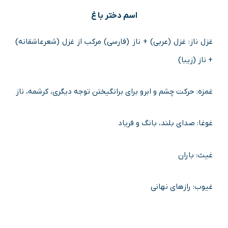
اسم دختر با غ
غزل ناز: غزل (عربی) + ناز (فارسی) مرکب از غزل (شعرعاشقانه)
+ ناز (زیبا)
غمزه: حرکت چشم و ابرو برای برانگیختن توجه دیگری، کرشمه، ناز
غوغا: صدای بلند، بانگ و فریاد
غیث: باران
غیوب: رازهای نهانی