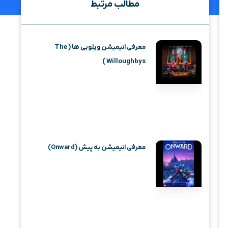
مطالب مرتبط
معرفی انیمیشن ویلوبی ها ( The
Willoughbys )
معرفی انیمیشن به پیش (Onward)