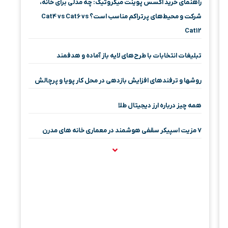
راهنمای خرید اکسس پوینت میکروتیک: چه مدلی برای خانه،
شرکت و محیط‌های پرتراکم مناسب است؟ Cat4 vs Cat6 vs
Cat12
تبلیغات انتخابات با طرح‌های لایه باز آماده و هدفمند
روشها و ترفندهای افزایش بازدهی در محل کار پویا و پرچالش
همه چیز درباره ارز دیجیتال طلا
۷ مزیت اسپیکر سقفی هوشمند در معماری خانه‌ های مدرن