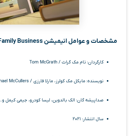
مشخصات و عوامل انیمیشن The Boss Baby: Family Business
کارگردان: تام مک ‌گراث / Tom McGrath
نویسنده: مایکل مک ‌کولرز، مارلا فارزی / Marla Frazee, Michael McCullers
صداپیشه گان: الک بالدوین، لیسا کودرو، جیمی کیمل و… / ec Baldwin, Lisa Kudrow, Jimmy Kimmel
سال انتشار: ۲۰۲۱