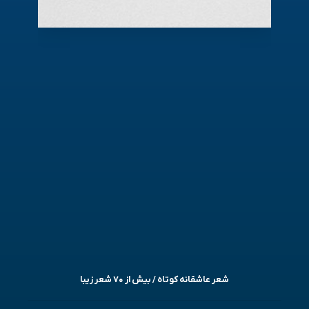
شعر عاشقانه کوتاه / بیش از ۷۰ شعر زیبا