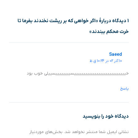
1 دیدگاه دربارهٔ «اگر خواهی که بر ریشت نخندند بفرما تا
خرت محکم ببندند»
Saeed
10 آذر 02 در 10:24 ق.ظ
خییییییییییییییییییییییییییییسییییییییسییلی خوب بود
پاسخ
دیدگاه‌ خود را بنویسید
نشانی ایمیل شما منتشر نخواهد شد.
بخش‌های موردنیاز