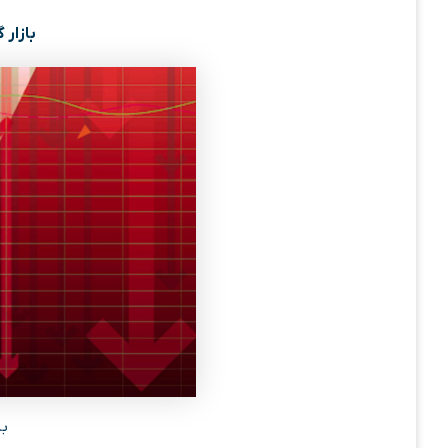
بازار 
با