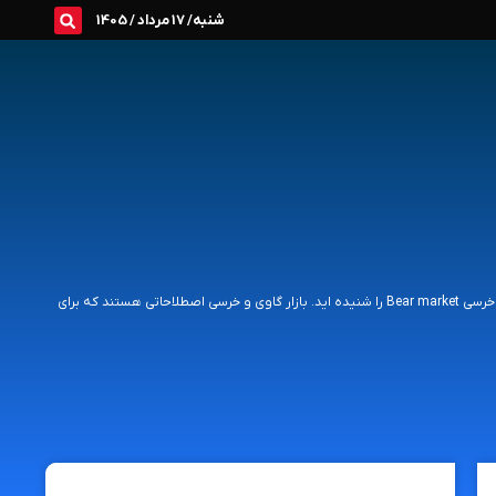
شنبه/ 17 مرداد / 1405
اگر شما در بازار سرمایه فعالیت کرده اید حتما تا به حال اصطلاح بازار گاوی Bull market و بازار خرسی Bear market را شنیده اید. بازار گاوی و خرسی اصطلاحاتی هستند که برای