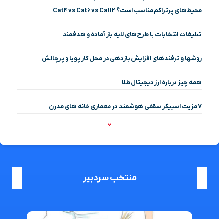
محیط‌های پرتراکم مناسب است؟ Cat4 vs Cat6 vs Cat12
تبلیغات انتخابات با طرح‌های لایه باز آماده و هدفمند
روشها و ترفندهای افزایش بازدهی در محل کار پویا و پرچالش
همه چیز درباره ارز دیجیتال طلا
۷ مزیت اسپیکر سقفی هوشمند در معماری خانه‌ های مدرن
منتخب سردبیر