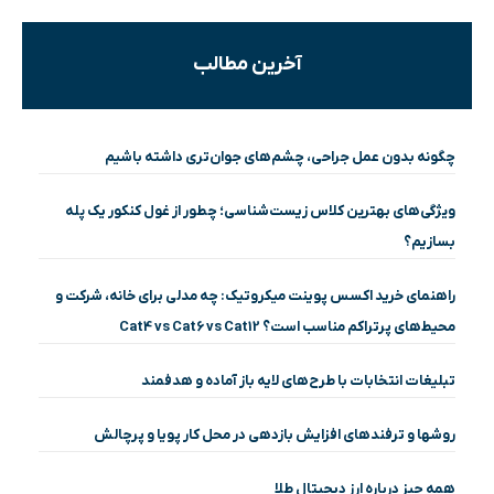
آخرین مطالب
چگونه بدون عمل جراحی، چشم‌های جوان‌تری داشته باشیم
ویژگی‌های بهترین کلاس زیست‌شناسی؛ چطور از غول کنکور یک پله
بسازیم؟
راهنمای خرید اکسس پوینت میکروتیک: چه مدلی برای خانه، شرکت و
محیط‌های پرتراکم مناسب است؟ Cat4 vs Cat6 vs Cat12
تبلیغات انتخابات با طرح‌های لایه باز آماده و هدفمند
روشها و ترفندهای افزایش بازدهی در محل کار پویا و پرچالش
همه چیز درباره ارز دیجیتال طلا