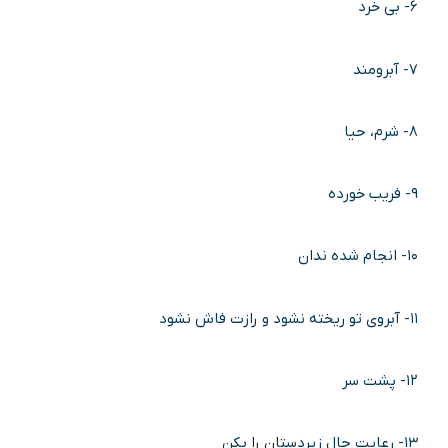
۶- بی خرد
۷- آبرومند
۸- شرم، حیا
۹- فریب خورده
۱۰- انجام شده ندان
۱۱- آبروی تو ریخته نشود و رازت فاش نشود
۱۲- پشت سر
۱۳- رعایت حال زیردستان را بکن