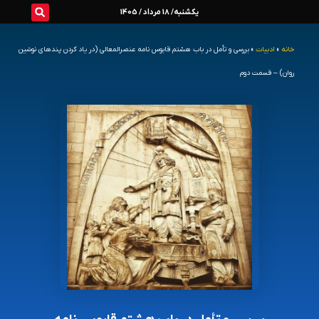
رش
یکشنبه/ 18 مرداد / 1405
ه
خانه
»
ادبیات
»
بررسی و تأمل در باب هشتم قابوس نامه عنصرالمعالی (در یاد کردن پندهای نوشین
حتوا
روان) – قسمت دوم