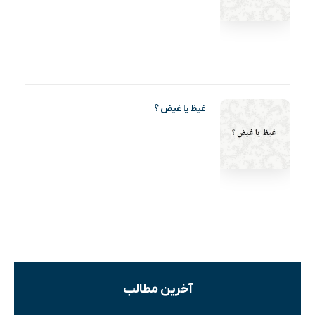
غیظ یا غیض ؟
آخرین مطالب