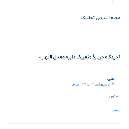
مجله اینترنتی تحلیلک
1 دیدگاه دربارهٔ «تعریف دایره معدل النهار»
علی
27 اردیبهشت 02 در 9:42 ب.ظ
ممنون
پاسخ