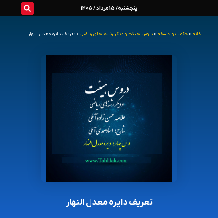
رش
پنجشنبه/ 15 مرداد / 1405
ه
خانه
»
حکمت و فلسفه
»
دروس هیئت و دیگر رشته های ریاضی
»
تعریف دایره معدل النهار
حتوا
تعریف دایره معدل النهار