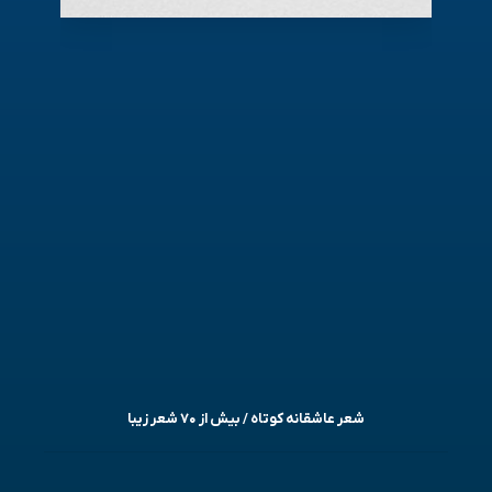
شعر عاشقانه کوتاه / بیش از ۷۰ شعر زیبا