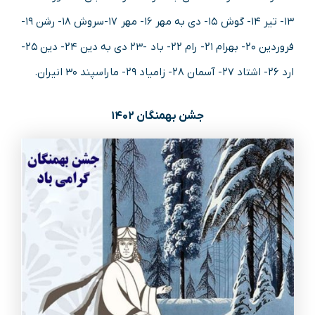
۱۳- تیر ۱۴- گوش ۱۵- دی به مهر ۱۶- مهر ۱۷-سروش ۱۸- رشن ۱۹-
فروردین ۲۰- بهرام ۲۱- رام ۲۲- باد -۲۳ دی به دین ۲۴- دین ۲۵-
ارد ۲۶- اشتاد ۲۷- آسمان ۲۸- زامیاد ۲۹- ماراسپند ۳۰ انیران.
جشن بهمنگان ۱۴۰۲