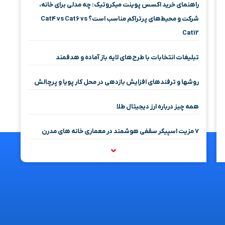
راهنمای خرید اکسس پوینت میکروتیک: چه مدلی برای خانه،
شرکت و محیط‌های پرتراکم مناسب است؟ Cat4 vs Cat6 vs
Cat12
تبلیغات انتخابات با طرح‌های لایه باز آماده و هدفمند
روشها و ترفندهای افزایش بازدهی در محل کار پویا و پرچالش
همه چیز درباره ارز دیجیتال طلا
۷ مزیت اسپیکر سقفی هوشمند در معماری خانه‌ های مدرن