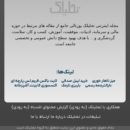
مجله اینترنتی تحلیلک پورتالی جامع از مقاله های مرتبط در حوزه
مالی و سرمایه، ادبیات، موفقیت، آموزش، کسب و کار، سلامت،
گردشگری و… با هدف بهبود سطح دانش عمومی و تخصصی
جامعه است.
لینک‌ها:
میز ناهار خوری
خرید لیبل صدفی
لایت باکس فریم لس پارچه ای
دارالترجمه رسمی
باربری نارمک
اکسسوری کابینت آشپزخانه
همکاری با تحلیلک (به زودی)
گزارش محتوای اشتباه (به زودی)
تبلیغات در تحلیلک
درباره ما
ارتباط با ما
تمام حقوق مادی و معنوی این سایت متعلق به گروه تحلیلک است.