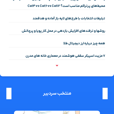
محیط‌های پرتراکم مناسب است؟ Cat4 vs Cat6 vs Cat12
تبلیغات انتخابات با طرح‌های لایه باز آماده و هدفمند
روشها و ترفندهای افزایش بازدهی در محل کار پویا و پرچالش
همه چیز درباره ارز دیجیتال طلا
۷ مزیت اسپیکر سقفی هوشمند در معماری خانه‌ های مدرن
منتخب سردبیر