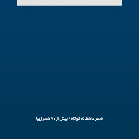
شعر عاشقانه کوتاه / بیش از ۷۰ شعر زیبا