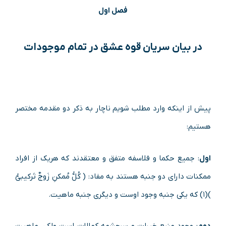
فصل اول
در بیان سریان قوه عشق در تمام موجودات
پیش از اینکه وارد مطلب شویم ناچار به ذکر دو مقدمه مختصر
هستیم:
اول
: جمیع حکما و فلاسفه متفق و معتقدند که هریک از افراد
ممکنات دارای دو جنبه هستند به مفاد: ( کُلُّ مُمکنِ زَوجٌ تَرکیبیُّ
)(۱) که یکی جنبه وجود اوست و دیگری جنبه ماهیت.
دوم
: وجود منبع خیرات و سرچشمه کمالات است ولکن ماهیت