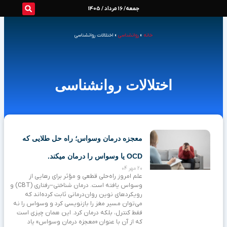
رش
جمعه/ 16 مرداد / 1405
ه
خانه
»
روانشناسی
»
اختلالات روانشناسی
حتوا
اختلالات روانشناسی
Page
Page
Page
Page
معجزه درمان وسواس؛ راه حل طلایی که
OCD یا وسواس را درمان میکند.
20 مهر 04
علم امروز راه‌حلی قطعی و مؤثر برای رهایی از
وسواس یافته است. درمان شناختی‌–رفتاری (CBT) و
رویکردهای نوین روان‌درمانی ثابت کرده‌اند که
می‌توان مسیر مغز را بازنویسی کرد و وسواس را نه
فقط کنترل، بلکه درمان کرد. این همان چیزی است
که از آن با عنوان «معجزه درمان وسواس» یاد