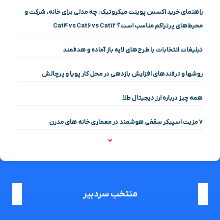
راهنمای خرید اکسس پوینت میکروتیک: چه مدلی برای خانه، شرکت و
محیط‌های پرتراکم مناسب است؟ Cat4 vs Cat6 vs Cat12
تبلیغات انتخابات با طرح‌های لایه باز آماده و هدفمند
روشها و ترفندهای افزایش بازدهی در محل کار پویا و پرچالش
همه چیز درباره ارز دیجیتال طلا
۷ مزیت اسپیکر سقفی هوشمند در معماری خانه‌ های مدرن
منتخب سردبیر