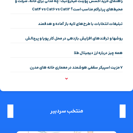
راهنمای خرید اکسس پوینت میکروتیک: چه مدلی برای خانه، شرکت و
محیط‌های پرتراکم مناسب است؟ Cat4 vs Cat6 vs Cat12
تبلیغات انتخابات با طرح‌های لایه باز آماده و هدفمند
روشها و ترفندهای افزایش بازدهی در محل کار پویا و پرچالش
همه چیز درباره ارز دیجیتال طلا
۷ مزیت اسپیکر سقفی هوشمند در معماری خانه‌ های مدرن
منتخب سردبیر