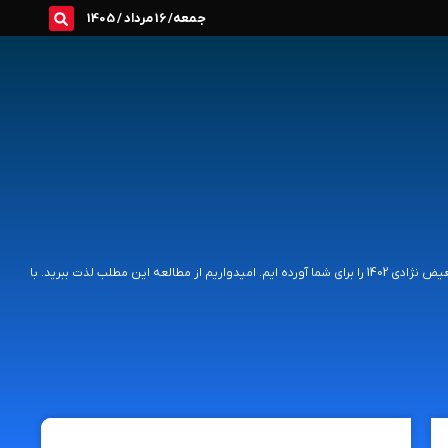
جمعه/ 16 مرداد / 1405
همراهان همیشگی و عزیز مجله اینترنتی تحلیلک، در این مطلب تاریخ دقیق روز جهانی رفع تبعیض نژادی 1402 را برای شما آورده ایم. امیدواریم از مطالعه این مطلب لذت ببرید. با