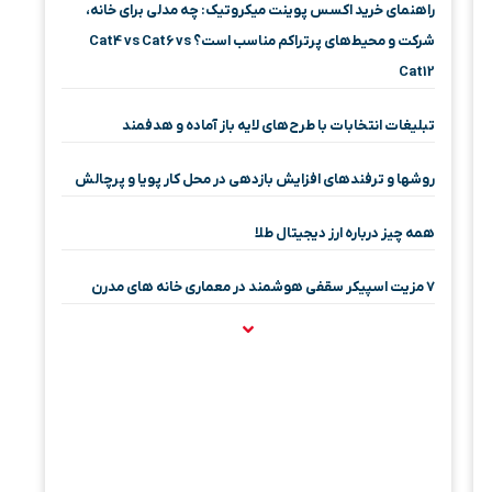
راهنمای خرید اکسس پوینت میکروتیک: چه مدلی برای خانه،
شرکت و محیط‌های پرتراکم مناسب است؟ Cat4 vs Cat6 vs
Cat12
تبلیغات انتخابات با طرح‌های لایه باز آماده و هدفمند
روشها و ترفندهای افزایش بازدهی در محل کار پویا و پرچالش
همه چیز درباره ارز دیجیتال طلا
۷ مزیت اسپیکر سقفی هوشمند در معماری خانه‌ های مدرن