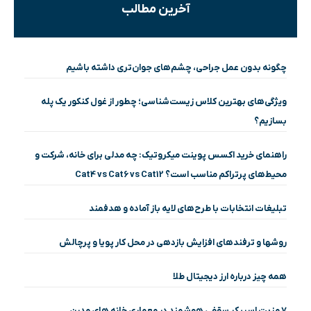
آخرین مطالب
چگونه بدون عمل جراحی، چشم‌های جوان‌تری داشته باشیم
ویژگی‌های بهترین کلاس زیست‌شناسی؛ چطور از غول کنکور یک پله
بسازیم؟
راهنمای خرید اکسس پوینت میکروتیک: چه مدلی برای خانه، شرکت و
محیط‌های پرتراکم مناسب است؟ Cat4 vs Cat6 vs Cat12
تبلیغات انتخابات با طرح‌های لایه باز آماده و هدفمند
روشها و ترفندهای افزایش بازدهی در محل کار پویا و پرچالش
همه چیز درباره ارز دیجیتال طلا
۷ مزیت اسپیکر سقفی هوشمند در معماری خانه‌ های مدرن