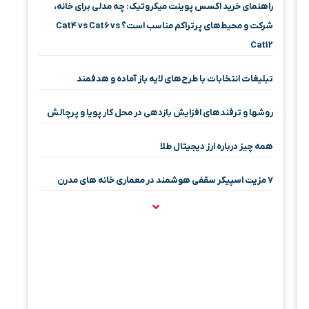
راهنمای خرید اکسس پوینت میکروتیک: چه مدلی برای خانه،
شرکت و محیط‌های پرتراکم مناسب است؟ Cat4 vs Cat6 vs
Cat12
تبلیغات انتخابات با طرح‌های لایه باز آماده و هدفمند
روشها و ترفندهای افزایش بازدهی در محل کار پویا و پرچالش
همه چیز درباره ارز دیجیتال طلا
۷ مزیت اسپیکر سقفی هوشمند در معماری خانه‌ های مدرن