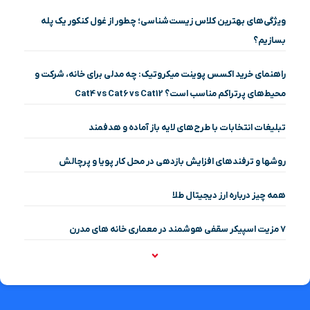
ویژگی‌های بهترین کلاس زیست‌شناسی؛ چطور از غول کنکور یک پله
بسازیم؟
راهنمای خرید اکسس پوینت میکروتیک: چه مدلی برای خانه، شرکت و
محیط‌های پرتراکم مناسب است؟ Cat4 vs Cat6 vs Cat12
تبلیغات انتخابات با طرح‌های لایه باز آماده و هدفمند
روشها و ترفندهای افزایش بازدهی در محل کار پویا و پرچالش
همه چیز درباره ارز دیجیتال طلا
۷ مزیت اسپیکر سقفی هوشمند در معماری خانه‌ های مدرن