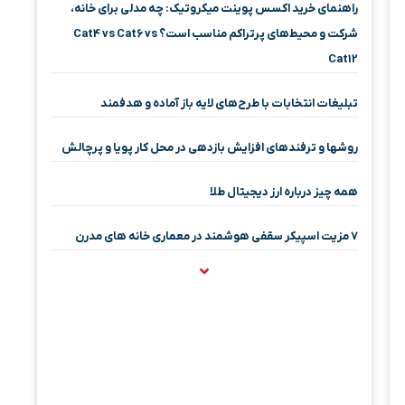
راهنمای خرید اکسس پوینت میکروتیک: چه مدلی برای خانه،
شرکت و محیط‌های پرتراکم مناسب است؟ Cat4 vs Cat6 vs
Cat12
تبلیغات انتخابات با طرح‌های لایه باز آماده و هدفمند
روشها و ترفندهای افزایش بازدهی در محل کار پویا و پرچالش
همه چیز درباره ارز دیجیتال طلا
۷ مزیت اسپیکر سقفی هوشمند در معماری خانه‌ های مدرن