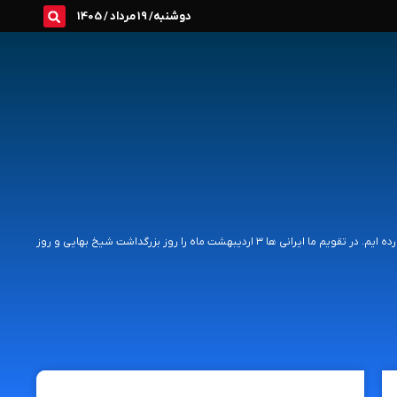
دوشنبه/ 19 مرداد / 1405
در این مطلب تاریخ دقیق روز معمار 1403 را به همراه پیام تبریک های زیبا و جدید برای شما آورده ایم. در تقویم ما ایرانی ها ۳ اردیبهشت ماه را روز بزرگداشت شیخ بهایی و روز