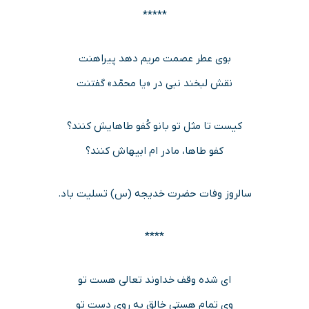
*****
بوی عطر عصمت مریم دهد پیراهنت
نقش لبخند نبی در «یا محمّد» گفتنت
کیست تا مثل تو بانو کُفو طاهایش کنند؟
کفو طاها، مادر ام ابیهاش کنند؟
سالروز وفات حضرت خدیجه (س) تسلیت باد.
****
ای شده وقف خداوند تعالی هست تو
وی تمام هستی خالق به روی دست تو