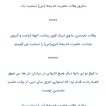
سالروز وفات حضرت خدیجه (س) تسلیت باد.
*****
وفات نخستین بانوی لبیک گوی رسالت، الهه کرامت و آبروی
نجابت، حضرت خدیجه کبری(س) را تسلیت می گوییم.
******
با کوچ تو ای بانو! دیگر هیچ کاروانی در بیابان دل ها، بی شوقِ
کعبه یادت قدم نزد؛ که استواری امروزِ بنای دین، از برکت خشتِ
نخستینِ توست،
سالروز وفات حضرت خدیجه (س) تسلیت باد.