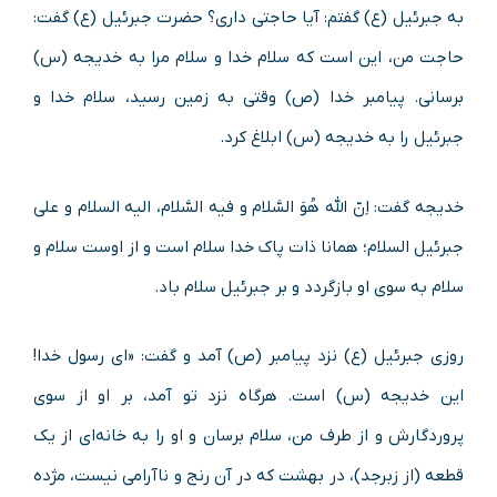
به جبرئیل (ع) گفتم: آیا حاجتی داری؟ حضرت جبرئیل (ع) گفت:
حاجت من، این است که سلام خدا و سلام مرا به خدیجه (س)
برسانی. پیامبر خدا (ص) وقتی به زمین رسید، سلام خدا و
جبرئیل را به خدیجه (س) ابلاغ کرد.
خدیجه گفت: اِنّ الله هُوَ السَّلام و فیه السَّلام، الیه السلام و علی
جبرئیل السلام؛ همانا ذات پاک خدا سلام است و از اوست سلام و
سلام به سوی او بازگردد و بر جبرئیل سلام باد.
روزی جبرئیل (ع) نزد پیامبر (ص) آمد و گفت: «ای رسول خدا!
این خدیجه (س) است. هرگاه نزد تو آمد، بر او از سوی
پروردگارش و از طرف من، سلام برسان و او را به خانه‌ای از یک
قطعه (از زبرجد)، در بهشت که در آن رنج و ناآرامی نیست، مژده