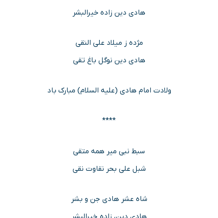
هادى دین زاده خیرالبشر
مژده ز میلاد على النقى
هادى دین نوگل باغ تقى
ولادت امام هادی (علیه السلام) مبارک باد
****
سبط نبى میر همه متقى
شبل على بحر نقاوت نقى
شاه عشر هادى جن و بشر
هادى دین، زاده خیرالبشر