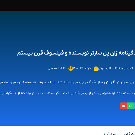
گینامه ژان پل سارتر نویسنده و فیلسوف قرن بیستم
ادبیات
,
زندگینامه افراد موفق
خرداد ۳۱, ۱۴۰۰
فاطمه مجیدی
ژان پل سارتر در 21 ژوئن سال 1905 در پاریس متولد شد. او فیلسوف، فیلم
بیستم بود. او همچنین یکی از پیش‌گامان مکتب اگزیستانسیالیسم بود که از چپ‌گرایان فر
ه ژان پل سارتر»