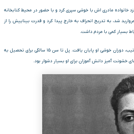
ا ۱۹۱۷، یعنی مدت ده سال را نزد خانواده مادری اش با خوشی سپری کرد و با حضور در محیط کتابخانه
رید شد، به تدریج انحراف به خارج پیدا کرد و قدرت بیناییش را از
باط بسیار کمی با مردم داشت.
در سال ۱۹۱۷، مادرش با یک مهندس فنی ازدواج کرد و بدین ترتیب، دوران خوشی او پایان یافت. پل تا سن ۱۵ سالگی برای تحصیل به
ی خشونت آمیز دانش آموزان برای او بسیار دشوار بود.