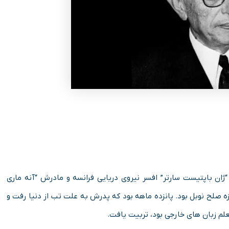
به دنیا آمد. پدر او “ژان باپتیست سارتر” افسر نیروی دریایی فرانسه و مادرش “آنه ماری
ه صلح نوبل بود. پانزده ‌ماهه بود که پدرش به علت تب از دنیا رفت و
علم زبان های خارجی بود، تربیت یافت.