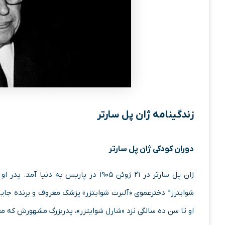
زندگینامه ژان پل سارتر
دوران کودکی ژان پل سارتر
ژان پل سارتر در ۲۱ ژوئن ۱۹۰۵ در پاریس 
شوایترز” دخترعموی «آلبرت شوایتزر» پزشک معروف و برنده جایز
او تا سن ده سالگی نزد «شارل شوایتزر»، پدربزرگ مشهورش که م