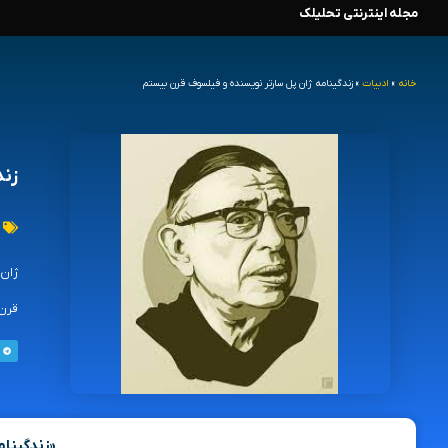
مجله اینترنتی تحلیلک
رش
ه
خانه
»
ادبیات
»
زندگینامه ژان پل سارتر نویسنده و فیلسوف قرن بیستم
حتوا
زند
قرن 
«زندگینام