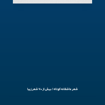
شعر عاشقانه کوتاه / بیش از ۷۰ شعر زیبا