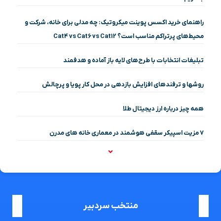
راهنمای خرید اکسس پوینت میکروتیک: چه مدلی برای خانه، شرکت و
محیط‌های پرتراکم مناسب است؟ Cat4 vs Cat6 vs Cat12
تبلیغات انتخابات با طرح‌های لایه باز آماده و هدفمند
روشها و ترفندهای افزایش بازدهی در محل کار پویا و پرچالش
همه چیز درباره ارز دیجیتال طلا
۷ مزیت اسپیکر سقفی هوشمند در معماری خانه‌ های مدرن
منتخب سردبیر