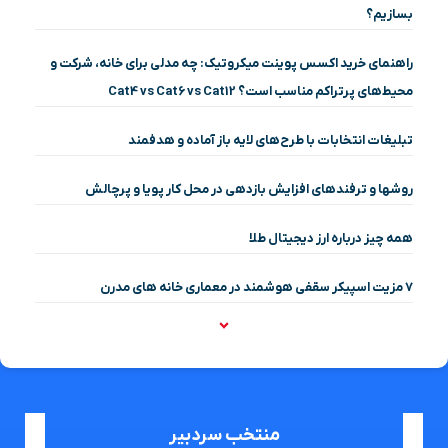
بسازیم؟
راهنمای خرید اکسس پوینت میکروتیک: چه مدلی برای خانه، شرکت و
محیط‌های پرتراکم مناسب است؟ Cat4 vs Cat6 vs Cat12
تبلیغات انتخابات با طرح‌های لایه باز آماده و هدفمند
روشها و ترفندهای افزایش بازدهی در محل کار پویا و پرچالش
همه چیز درباره ارز دیجیتال طلا
۷ مزیت اسپیکر سقفی هوشمند در معماری خانه‌ های مدرن
منتخب سردبیر