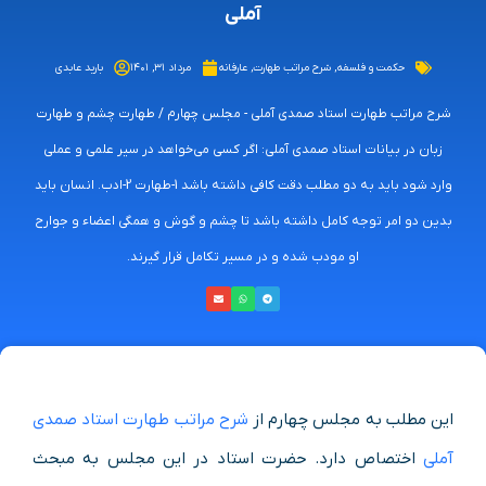
آملی
حکمت و فلسفه
,
شرح مراتب طهارت
,
عارفانه
مرداد ۳۱, ۱۴۰۱
باربد عابدی
شرح مراتب طهارت استاد صمدی آملی - مجلس چهارم / طهارت چشم و طهارت
زبان در بیانات استاد صمدی آملی: اگر کسی می‌خواهد در سیر علمی و عملی
وارد شود باید به دو مطلب دقت کافی داشته باشد 1-طهارت 2-ادب. انسان باید
بدین دو امر توجه کامل داشته باشد تا چشم و گوش و همگی اعضاء و جوارح
او مودب شده و در مسیر تکامل قرار گیرند.
این مطلب به مجلس چهارم از
شرح مراتب طهارت استاد صمدی
آملی
اختصاص دارد. حضرت استاد در این مجلس به مبحث