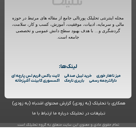
مجله اینترنتی تحلیلک پورتالی جامع از مقاله های مرتبط در حوزه
مالی و سرمایه، ادبیات، موفقیت، آموزش، کسب و کار، سلامت،
گردشگری و… با هدف بهبود سطح دانش عمومی و تخصصی
جامعه است.
لینک‌ها:
میز ناهار خوری
خرید لیبل صدفی
لایت باکس فریم لس پارچه ای
دارالترجمه رسمی
باربری نارمک
اکسسوری کابینت آشپزخانه
همکاری با تحلیلک (به زودی)
گزارش محتوای اشتباه (به زودی)
تبلیغات در تحلیلک
درباره ما
ارتباط با ما
تمام حقوق مادی و معنوی این سایت متعلق به گروه تحلیلک است.