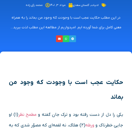
ادبیات
,
گلستان سعدی
مرداد ۳, ۱۴۰۱
محمد زکی زاده
در این مطلب حکایت عجب است با وجودت که وجود من بماند را به همراه
معنی کامل برای شما آورده ایم. امیدواریم از مطالعه این مطلب لذت ببرید...
حکایت عجب است با وجودت که وجود من
بماند
یکی را دل از دست رفته بود و ترک جان گفته و
مطمح نظر
(۱) او
جایی خطرناک و
ورطه
(۲) هلاک، نه لقمه‌ای که مصوّر شدی که به