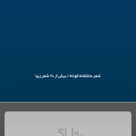
شعر عاشقانه کوتاه / بیش از ۷۰ شعر زیبا