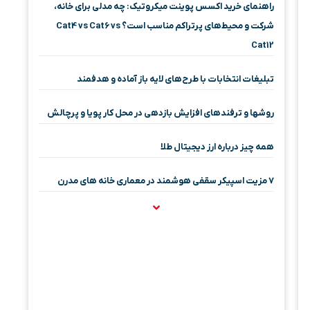
راهنمای خرید اکسس پوینت میکروتیک: چه مدلی برای خانه،
شرکت و محیط‌های پرتراکم مناسب است؟ Cat4 vs Cat6 vs
Cat12
تبلیغات انتخابات با طرح‌های لایه باز آماده و هدفمند
روشها و ترفندهای افزایش بازدهی در محل کار پویا و پرچالش
همه چیز درباره ارز دیجیتال طلا
۷ مزیت اسپیکر سقفی هوشمند در معماری خانه‌ های مدرن