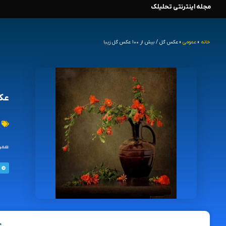
مجله اینترنتی تحلیلک
رش
ه
خانه
»
عمومی
»
عکس گل / بیش از ۱۰۰ عکس گل زیبا
حتوا
عکس گ
همراها
ع