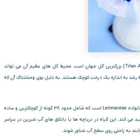
اطلاعات خواندنی درباره گل تیتان آروم: گل تیتان آروم (Titan Arum) بزرگترین گل جهان است. محیط گل های عظیم آن می تواند
 به رشد به اندازه یک درخت کوچک هستند. به دلیل بوی وحشتناک آن که
اطلاعات خواندنی درباره ولفیا: ولفیا (Wolffia) یک نوع خزه از خانواده Lemnaceae است که شامل حدود ۳۸ گونه از کوچکترین و ساده
ید می کند. این گیاه در دریاچه ها یا باتلاق های آب شیرین در سراسر
انند به راحتی روی سطح آب شناور شوند.