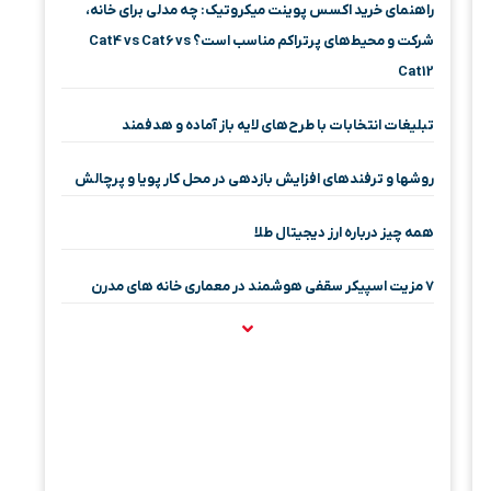
راهنمای خرید اکسس پوینت میکروتیک: چه مدلی برای خانه،
شرکت و محیط‌های پرتراکم مناسب است؟ Cat4 vs Cat6 vs
Cat12
تبلیغات انتخابات با طرح‌های لایه باز آماده و هدفمند
روشها و ترفندهای افزایش بازدهی در محل کار پویا و پرچالش
همه چیز درباره ارز دیجیتال طلا
۷ مزیت اسپیکر سقفی هوشمند در معماری خانه‌ های مدرن